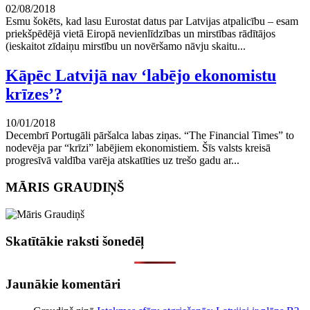
02/08/2018
Esmu šokēts, kad lasu Eurostat datus par Latvijas atpalicību – esam
priekšpēdējā vietā Eiropā nevienlīdzības un mirstības rādītājos
(ieskaitot zīdaiņu mirstību un novēršamo nāvju skaitu...
Kāpēc Latvijā nav ‘labējo ekonomistu
krīzes’?
10/01/2018
Decembrī Portugāli pāršalca labas ziņas. “The Financial Times” to
nodevēja par “krīzi” labējiem ekonomistiem. Šīs valsts kreisā
progresīvā valdība varēja atskatīties uz trešo gadu ar...
MĀRIS GRAUDIŅŠ
Skatītākie raksti šonedēļ
Jaunākie komentāri