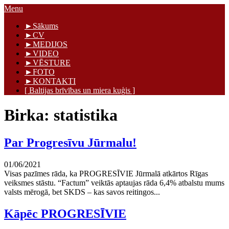
Skip
Menu
to
Māris Graudiņš
►Sākums
content
►CV
►MEDIJOS
►VIDEO
►VĒSTURE
►FOTO
►KONTAKTI
[ Baltijas brīvības un miera kuģis ]
Birka:
statistika
Par Progresīvu Jūrmalu!
01/06/2021
Visas pazīmes rāda, ka PROGRESĪVIE Jūrmalā atkārtos Rīgas
veiksmes stāstu. “Factum” veiktās aptaujas rāda 6,4% atbalstu mums
valsts mērogā, bet SKDS – kas savos reitingos...
Kāpēc PROGRESĪVIE