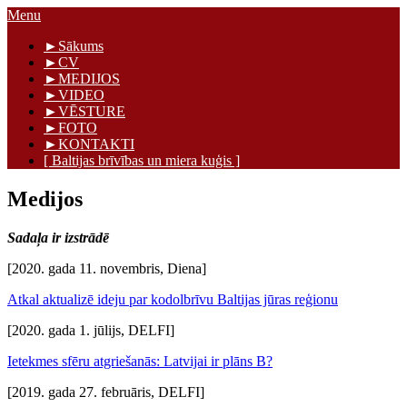
Skip
Menu
to
Māris Graudiņš
►Sākums
content
►CV
►MEDIJOS
►VIDEO
►VĒSTURE
►FOTO
►KONTAKTI
[ Baltijas brīvības un miera kuģis ]
Medijos
Sadaļa ir izstrādē
[2020. gada 11. novembris, Diena]
Atkal aktualizē ideju par kodolbrīvu Baltijas jūras reģionu
[2020. gada 1. jūlijs, DELFI]
Ietekmes sfēru atgriešanās: Latvijai ir plāns B?
[2019. gada 27. februāris, DELFI]