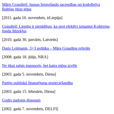
Māris Graudiņš: Jaunas bruņošanās sacensības un kodolbrīva
Baltijas jūras telpa
[2011. gada 10. novembris, irLiepāja]
Graudiņš: Liepāja ir pierādījusi, ka prot efektīvi izmantot Kohēzijas
fonda līdzekļus
[2010. gada 30. janvāris, Latvietis]
Daris Leitmanis, 3×3 politika – Māra Graudiņa referāts
[2008. gada 18. jūlijs, NRA]
Ne tikai zaļais transports, bet katra mūsu izvēle
[2003. gada 5. novembris, Diena]
Partiju publiskā finansējuma nepieciešamība
[2003. gada 15. februāris, Diena]
Gudrs padoms draugam
[2002. gada 7. novembris, DELFI]