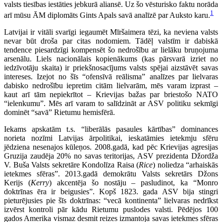
valsts tiesības iestāties jebkurā aliansē. Uz šo vēsturisko faktu norāda
1
arī mūsu ĀM diplomāts Gints Apals savā analīzē par Auksto karu.
Latvijai ir vitāli svarīgi iegaumēt Mīršaimera tēzi, ka neviena valsts
nevar būt droša par citas nodomiem. Tādēļ valstīm ir dabiskā
tendence piesardzīgi kompensēt šo nedrošību ar lielāku bruņojuma
arsenālu. Liels nacionālais kopienākums (kas pārsvarā izriet no
iedzīvotāju skaita) ir priekšnosacījums valsts spējai aizstāvēt savas
intereses. Izejot no šīs “ofensīvā reālisma” analīzes par lielvaras
dabisko nedrošību iepretim citām lielvarām, mēs varam izprast –
kaut arī tām nepiekrītot – Krievijas bažas par briestošo NATO
“ielenkumu”. Mēs arī varam to salīdzināt ar ASV politiku sekmīgi
dominēt “savā” Rietumu hemisfērā.
Iekams apskatām t.s. “liberālās pasaules kārtības” dominances
norieta nozīmi Latvijas ārpolitikai, ieskatāmies ietekmju sfēru
jēdziena nesenajos kūleņos. 2008.gadā, kad pēc Krievijas agresijas
Gruzija zaudēja 20% no savas teritorijas, ASV prezidenta Džordža
V. Buša Valsts sekretāre Kondolīza Raisa (
Rice
) noliedza “arhaiskās
ietekmes sfēras”. 2013.gadā demokrātu Valsts sekretārs Džons
Kerijs (
Kerry
) akcentēja šo nostāju – pasludinot, ka “Monro
doktrīnas ēra ir beigusies”. Kopš 1823. gada ASV bija stingri
pieturējusies pie šīs doktrīnas: “vecā kontinenta” lielvaras nedrīkst
izvērst kontroli pār kādu Rietumu puslodes valsti. Pēdējos 100
gados Amerika vismaz desmit reizes izmantoja savas ietekmes sfēras