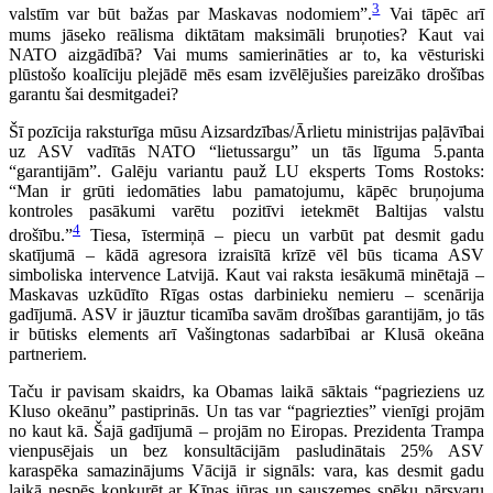
3
valstīm var būt bažas par Maskavas nodomiem”.
Vai tāpēc arī
mums jāseko reālisma diktātam maksimāli bruņoties? Kaut vai
NATO aizgādībā? Vai mums samierināties ar to, ka vēsturiski
plūstošo koalīciju plejādē mēs esam izvēlējušies pareizāko drošības
garantu šai desmitgadei?
Šī pozīcija raksturīga mūsu Aizsardzības/Ārlietu ministrijas paļāvībai
uz ASV vadītās NATO “lietussargu” un tās līguma 5.panta
“garantijām”. Galēju variantu pauž LU eksperts Toms Rostoks:
“Man ir grūti iedomāties labu pamatojumu, kāpēc bruņojuma
kontroles pasākumi varētu pozitīvi ietekmēt Baltijas valstu
4
drošību.”
Tiesa, īstermiņā – piecu un varbūt pat desmit gadu
skatījumā – kādā agresora izraisītā krīzē vēl būs ticama ASV
simboliska intervence Latvijā. Kaut vai raksta iesākumā minētajā –
Maskavas uzkūdīto Rīgas ostas darbinieku nemieru – scenārija
gadījumā. ASV ir jāuztur ticamība savām drošības garantijām, jo tās
ir būtisks elements arī Vašingtonas sadarbībai ar Klusā okeāna
partneriem.
Taču ir pavisam skaidrs, ka Obamas laikā sāktais “pagrieziens uz
Kluso okeānu” pastiprinās. Un tas var “pagriezties” vienīgi projām
no kaut kā. Šajā gadījumā – projām no Eiropas. Prezidenta Trampa
vienpusējais un bez konsultācijām pasludinātais 25% ASV
karaspēka samazinājums Vācijā ir signāls: vara, kas desmit gadu
laikā nespēs konkurēt ar Ķīnas jūras un sauszemes spēku pārsvaru