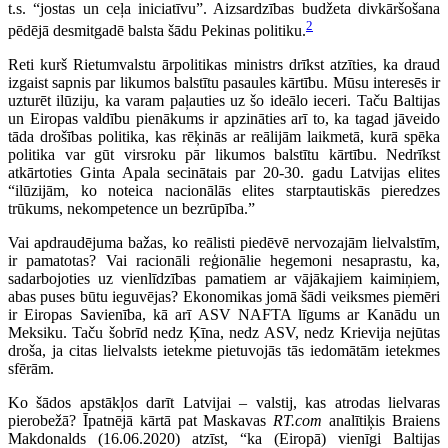
t.s. “jostas un ceļa iniciatīvu”. Aizsardzības budžeta divkāršošana
2
pēdējā desmitgadē balsta šādu Pekinas politiku.
Reti kurš Rietumvalstu ārpolitikas ministrs drīkst atzīties, ka draud
izgaist sapnis par likumos balstītu pasaules kārtību. Mūsu interesēs ir
uzturēt ilūziju, ka varam paļauties uz šo ideālo ieceri. Taču Baltijas
un Eiropas valdību pienākums ir apzināties arī to, ka tagad jāveido
tāda drošības politika, kas rēķinās ar reālijām laikmetā, kurā spēka
politika var gūt virsroku pār likumos balstītu kārtību. Nedrīkst
atkārtoties Ginta Apala secinātais par 20-30. gadu Latvijas elites
“ilūzijām, ko noteica nacionālās elites starptautiskās pieredzes
trūkums, nekompetence un bezrūpība.”
Vai apdraudējuma bažas, ko reālisti piedēvē nervozajām lielvalstīm,
ir pamatotas? Vai racionāli reģionālie hegemoni nesaprastu, ka,
sadarbojoties uz vienlīdzības pamatiem ar vājākajiem kaimiņiem,
abas puses būtu ieguvējas? Ekonomikas jomā šādi veiksmes piemēri
ir Eiropas Savienība, kā arī ASV NAFTA līgums ar Kanādu un
Meksiku. Taču šobrīd nedz Ķīna, nedz ASV, nedz Krievija nejūtas
droša, ja citas lielvalsts ietekme pietuvojās tās iedomātām ietekmes
sfērām.
Ko šādos apstākļos darīt Latvijai – valstij, kas atrodas lielvaras
pierobežā? Īpatnējā kārtā pat Maskavas
RT.com
analītiķis Braiens
Makdonalds (16.06.2020) atzīst, “ka (Eiropā) vienīgi Baltijas