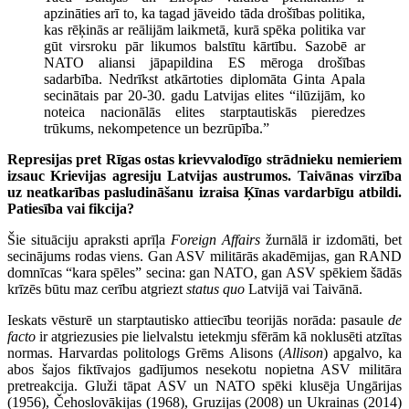
apzināties arī to, ka tagad jāveido tāda drošības politika,
kas rēķinās ar reālijām laikmetā, kurā spēka politika var
gūt virsroku pār likumos balstītu kārtību. Sazobē ar
NATO aliansi jāpapildina ES mēroga drošības
sadarbība. Nedrīkst atkārtoties diplomāta Ginta Apala
secinātais par 20-30. gadu Latvijas elites “ilūzijām, ko
noteica nacionālās elites starptautiskās pieredzes
trūkums, nekompetence un bezrūpība.”
Represijas pret Rīgas ostas krievvalodīgo strādnieku nemieriem
izsauc Krievijas agresiju Latvijas austrumos. Taivānas virzība
uz neatkarības pasludināšanu izraisa Ķīnas vardarbīgu atbildi.
Patiesība vai fikcija?
Šie situāciju apraksti aprīļa
Foreign Affairs
žurnālā ir izdomāti, bet
secinājums rodas viens. Gan ASV militārās akadēmijas, gan RAND
domnīcas “kara spēles” secina: gan NATO, gan ASV spēkiem šādās
krīzēs būtu maz cerību atgriezt
status quo
Latvijā vai Taivānā.
Ieskats vēsturē un starptautisko attiecību teorijās norāda: pasaule
de
facto
ir atgriezusies pie lielvalstu ietekmju sfērām kā noklusēti atzītas
normas. Harvardas politologs Grēms Alisons (
Allison
) apgalvo, ka
abos šajos fiktīvajos gadījumos nesekotu nopietna ASV militāra
pretreakcija. Gluži tāpat ASV un NATO spēki klusēja Ungārijas
(1956), Čehoslovākijas (1968), Gruzijas (2008) un Ukrainas (2014)