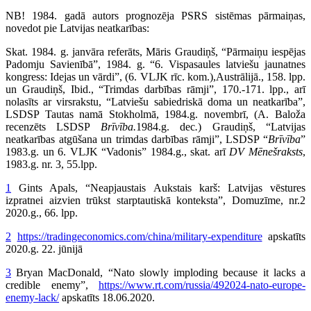
NB! 1984. gadā autors prognozēja PSRS sistēmas pārmaiņas,
novedot pie Latvijas neatkarības:
Skat. 1984. g. janvāra referāts, Māris Graudiņš, “Pārmaiņu iespējas
Padomju Savienībā”, 1984. g. “6. Vispasaules latviešu jaunatnes
kongress: Idejas un vārdi”, (6. VLJK rīc. kom.),Austrālijā., 158. lpp.
un Graudiņš, Ibid., “Trimdas darbības rāmji”, 170.-171. lpp., arī
nolasīts ar virsrakstu, “Latviešu sabiedriskā doma un neatkarība”,
LSDSP Tautas namā Stokholmā, 1984.g. novembrī, (A. Baloža
recenzēts LSDSP
Brīvība.
1984.g. dec
.
) Graudiņš, “Latvijas
neatkarības atgūšana un trimdas darbības rāmji”, LSDSP “
Brīvība
”
1983.g. un 6. VLJK “Vadonis” 1984.g., skat. arī
DV Mēnešraksts
,
1983.g. nr. 3, 55.lpp.
1
Gints Apals, “Neapjaustais Aukstais karš: Latvijas vēstures
izpratnei aizvien trūkst starptautiskā konteksta”, Domuzīme, nr.2
2020.g., 66. lpp.
2
https://tradingeconomics.com/china/military-expenditure
apskatīts
2020.g. 22. jūnijā
3
Bryan MacDonald, “Nato slowly imploding because it lacks a
credible enemy”,
https://www.rt.com/russia/492024-nato-europe-
enemy-lack/
apskatīts 18.06.2020.