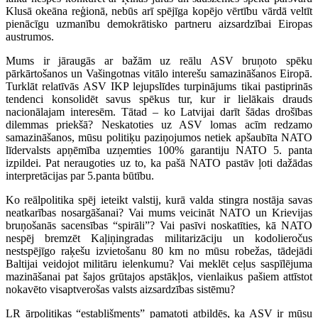
Klusā okeāna reģionā, nebūs arī spējīga kopējo vērtību vārdā veltīt
pienācīgu uzmanību demokrātisko partneru aizsardzībai Eiropas
austrumos.
Mums ir jāraugās ar bažām uz reālu ASV bruņoto spēku
pārkārtošanos un Vašingotnas vitālo interešu samazināšanos Eiropā.
Turklāt relatīvās ASV IKP lejupslīdes turpinājums tikai pastiprinās
tendenci konsolidēt savus spēkus tur, kur ir lielākais drauds
nacionālajam interesēm. Tātad – ko Latvijai darīt šādas drošības
dilemmas priekšā? Neskatoties uz ASV lomas acīm redzamo
samazināšanos, mūsu politiķu paziņojumos netiek apšaubīta NATO
līdervalsts apņēmība uzņemties 100% garantiju NATO 5. panta
izpildei. Pat neraugoties uz to, ka pašā NATO pastāv ļoti dažādas
interpretācijas par 5.panta būtību.
Ko reālpolitika spēj ieteikt valstij, kurā valda stingra nostāja savas
neatkarības nosargāšanai? Vai mums veicināt NATO un Krievijas
bruņošanās sacensības “spirāli”? Vai pasīvi noskatīties, kā NATO
nespēj bremzēt Kaļiņingradas militarizāciju un kodolieročus
nestspējīgo raķešu izvietošanu 80 km no mūsu robežas, tādejādi
Baltijai veidojot militāru ielenkumu? Vai meklēt ceļus saspīlējuma
mazināšanai pat šajos grūtajos apstākļos, vienlaikus pašiem attīstot
nokavēto visaptverošas valsts aizsardzības sistēmu?
LR ārpolitikas “establišments” pamatoti atbildēs, ka ASV ir mūsu