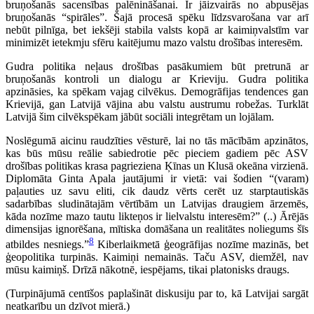
bruņošanās sacensības palēnināšanai. Ir jāizvairās no abpusējas
bruņošanās “spirāles”. Šajā procesā spēku līdzsvarošana var arī
nebūt pilnīga, bet iekšēji stabila valsts kopā ar kaimiņvalstīm var
minimizēt ietekmju sfēru kaitējumu mazo valstu drošības interesēm.
Gudra politika neļaus drošības pasākumiem būt pretrunā ar
bruņošanās kontroli un dialogu ar Krieviju. Gudra politika
apzināsies, ka spēkam vajag cilvēkus. Demogrāfijas tendences gan
Krievijā, gan Latvijā vājina abu valstu austrumu robežas. Turklāt
Latvijā šim cilvēkspēkam jābūt sociāli integrētam un lojālam.
Noslēgumā aicinu raudzīties vēsturē, lai no tās mācībām apzinātos,
kas būs mūsu reālie sabiedrotie pēc pieciem gadiem pēc ASV
drošības politikas krasa pagrieziena Ķīnas un Klusā okeāna virzienā.
Diplomāta Ginta Apala jautājumi ir vietā: vai šodien “(varam)
paļauties uz savu eliti, cik daudz vērts cerēt uz starptautiskās
sadarbības sludinātajām vērtībām un Latvijas draugiem ārzemēs,
kāda nozīme mazo tautu likteņos ir lielvalstu interesēm?” (..) Ārējās
dimensijas ignorēšana, mītiska domāšana un realitātes noliegums šīs
8
atbildes nesniegs.”
Kiberlaikmetā ģeogrāfijas nozīme mazinās, bet
ģeopolitika turpinās. Kaimiņi nemainās. Taču ASV, diemžēl, nav
mūsu kaimiņš. Drīzā nākotnē, iespējams, tikai platonisks draugs.
(Turpinājumā centīšos paplašināt diskusiju par to, kā Latvijai sargāt
neatkarību un dzīvot mierā.)