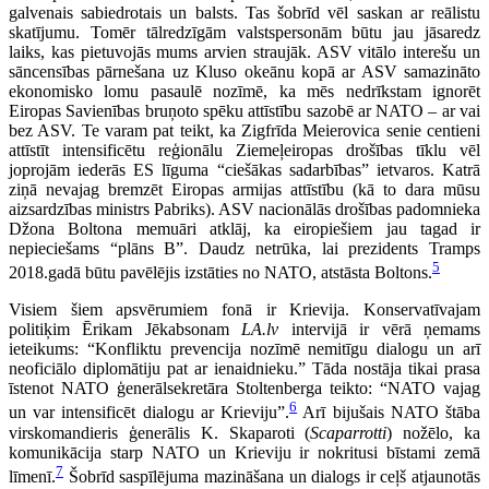
galvenais sabiedrotais un balsts. Tas šobrīd vēl saskan ar reālistu
skatījumu. Tomēr tālredzīgām valstspersonām būtu jau jāsaredz
laiks, kas pietuvojās mums arvien straujāk. ASV vitālo interešu un
sāncensības pārnešana uz Kluso okeānu kopā ar ASV samazināto
ekonomisko lomu pasaulē nozīmē, ka mēs nedrīkstam ignorēt
Eiropas Savienības bruņoto spēku attīstību sazobē ar NATO – ar vai
bez ASV. Te varam pat teikt, ka Zigfrīda Meierovica senie centieni
attīstīt intensificētu reģionālu Ziemeļeiropas drošības tīklu vēl
joprojām iederās ES līguma “ciešākas sadarbības” ietvaros. Katrā
ziņā nevajag bremzēt Eiropas armijas attīstību (kā to dara mūsu
aizsardzības ministrs Pabriks). ASV nacionālās drošības padomnieka
Džona Boltona memuāri atklāj, ka eiropiešiem jau tagad ir
nepieciešams “plāns B”. Daudz netrūka, lai prezidents Tramps
5
2018.gadā būtu pavēlējis izstāties no NATO, atstāsta Boltons.
Visiem šiem apsvērumiem fonā ir Krievija. Konservatīvajam
politiķim Ērikam Jēkabsonam
LA.lv
intervijā ir vērā ņemams
ieteikums: “Konfliktu prevencija nozīmē nemitīgu dialogu un arī
neoficiālo diplomātiju pat ar ienaidnieku.” Tāda nostāja tikai prasa
īstenot NATO ģenerālsekretāra Stoltenberga teikto: “NATO vajag
6
un var intensificēt dialogu ar Krieviju”.
Arī bijušais NATO štāba
virskomandieris ģenerālis K. Skaparoti (
Scaparrotti
) nožēlo, ka
komunikācija starp NATO un Krieviju ir nokritusi bīstami zemā
7
līmenī.
Šobrīd saspīlējuma mazināšana un dialogs ir ceļš atjaunotās