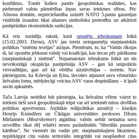
konfliktos. Tomēr šodien pastāv ģeopolitiskas realitātes, kas
piebremzē valstu pārmērības ārpus savas ietekmes sfēras. Pēc
Alisona domām, nepieciešamība uzturēt NATO 5.panta garantijas
visdrīzāk izsauktu tikai alianses simbolisku pretestību un atkārtoti
pastiprinātas ekonomiskās sankcijas.
Kā reiz norādīju rakstā, kurā
oponēju iebrukumam
Irākā
(15.02.2003.
Diena
), ASV jau toreiz neiegaumēja starptautiskās
politikas “sistēmu teorijas” atziņas. Piemēram, to, ka “Valstis rīkojas
tā, lai oponētu jebkurai valstij vai koalīcijai, kas tiecas pēc pārākuma
(starptautiskajā ) sistēmā”. Nepamatotais iebrukums Irākā un tās
neveiksmīgā okupācija pastiprināja ASV – gan kā unipolārās
virsvadītājas, gan arī kā vērtību aizstāvētājas – norietu. Nav
pārsteigums, ka Krievija un Ķīna, tiecoties atjaunot savu vēsturisko
lielvalstu lomu, mērķtiecīgi veicina ASV varas drupināšanu – it īpaši
savās apkaimēs.
Taču Latvija nedrīkst būt pārsteigta, ka lielvalstu vēlme vairot to
ietekmi tieši savā ģeopolitiskajā telpā var arī ietekmēt mūsu drošības
politikas apsvērumus. Atzītākie reālpolitikas aizstāvji – klasiķis
Henrijs Kisindžers un Čikāgas universitātes profesors Džons
Mīršaimers (
Mearsheimer
) atgādina: valstis nebūt nemaina savu
uzvedību tikai dēļ relatīvi nesen pasludinātās “liberālās pasaules
kārtības”. Ne vienmēr tās vadās pēc starptautiskajiem likumiem,
nepārkāpjot citu valstu teritoriālo integritāti vai neapšaubot citas