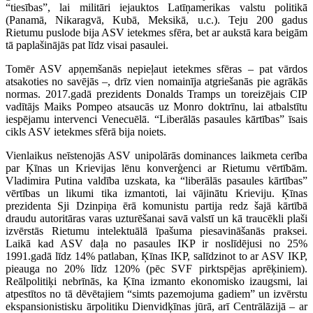
“tiesības”, lai militāri iejauktos Latīņamerikas valstu politikā
(Panamā, Nikaragvā, Kubā, Meksikā, u.c.). Teju 200 gadus
Rietumu puslode bija ASV ietekmes sfēra, bet ar aukstā kara beigām
tā paplašinājās pat līdz visai pasaulei.
Tomēr ASV apņemšanās nepieļaut ietekmes sfēras – pat vārdos
atsakoties no savējās –, drīz vien nomainīja atgriešanās pie agrākās
normas. 2017.gadā prezidents Donalds Tramps un toreizējais CIP
vadītājs Maiks Pompeo atsaucās uz Monro doktrīnu, lai atbalstītu
iespējamu intervenci Venecuēlā. “Liberālās pasaules kārtības” īsais
cikls ASV ietekmes sfērā bija noiets.
Vienlaikus neīstenojās ASV unipolārās dominances laikmeta cerība
par Ķīnas un Krievijas lēnu konverģenci ar Rietumu vērtībām.
Vladimira Putina valdība uzskata, ka “liberālās pasaules kārtības”
vērtības un likumi tika izmantoti, lai vājinātu Krieviju. Ķīnas
prezidenta Sji Dzinpiņa ērā komunistu partija redz šajā kārtībā
draudu autoritāras varas uzturēšanai savā valstī un kā traucēkli plaši
izvērstās Rietumu intelektuālā īpašuma piesavināšanās praksei.
Laikā kad ASV daļa no pasaules IKP ir noslīdējusi no 25%
1991.gadā līdz 14% patlaban, Ķīnas IKP, salīdzinot to ar ASV IKP,
pieauga no 20% līdz 120% (pēc SVF pirktspējas aprēķiniem).
Reālpolitiķi nebrīnās, ka Ķīna izmanto ekonomisko izaugsmi, lai
atpestītos no tā dēvētajiem “simts pazemojuma gadiem” un izvērstu
ekspansionistisku ārpolitiku Dienvidķīnas jūrā, arī Centrālāzijā – ar