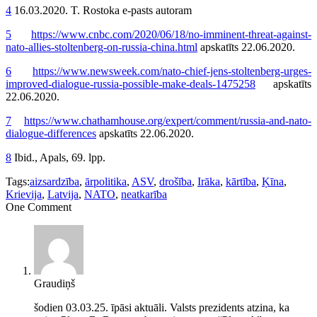
4
16.03.2020. T. Rostoka e-pasts autoram
5
https://www.cnbc.com/2020/06/18/no-imminent-threat-against-
nato-allies-stoltenberg-on-russia-china.html
apskatīts 22.06.2020.
6
https://www.newsweek.com/nato-chief-jens-stoltenberg-urges-
improved-dialogue-russia-possible-make-deals-1475258
apskatīts
22.06.2020.
7
https://www.chathamhouse.org/expert/comment/russia-and-nato-
dialogue-differences
apskatīts 22.06.2020.
8
Ibid., Apals, 69. lpp.
Tags:
aizsardzība
,
ārpolitika
,
ASV
,
drošība
,
Irāka
,
kārtība
,
Ķīna
,
Krievija
,
Latvija
,
NATO
,
neatkarība
One Comment
Graudiņš
šodien 03.03.25. īpāsi aktuāli. Valsts prezidents atzina, ka