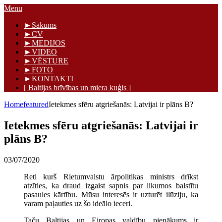
Skip
Menu
to
Māris Graudiņš
►Sākums
content
►CV
►MEDIJOS
►VIDEO
►VĒSTURE
►FOTO
►KONTAKTI
[ Baltijas brīvības un miera kuģis ]
Home
featured
Ietekmes sfēru atgriešanās: Latvijai ir plāns B?
Ietekmes sfēru atgriešanās: Latvijai ir
plāns B?
03/07/2020
Reti kurš Rietumvalstu ārpolitikas ministrs drīkst
atzīties, ka draud izgaist sapnis par likumos balstītu
pasaules kārtību. Mūsu interesēs ir uzturēt ilūziju, ka
varam paļauties uz šo ideālo ieceri.
Taču Baltijas un Eiropas valdību pienākums ir