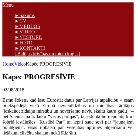
Skip
Menu
to
Māris Graudiņš
►Sākums
content
►CV
►MEDIJOS
►VIDEO
►VĒSTURE
►FOTO
►KONTAKTI
[ Baltijas brīvības un miera kuģis ]
Home
Video
Kāpēc PROGRESĪVIE
Kāpēc PROGRESĪVIE
02/08/2018
Esmu šokēts, kad lasu Eurostat datus par Latvijas atpalicību – esam
priekšpēdējā vietā Eiropā nevienlīdzības un mirstības rādītājos
(ieskaitot zīdaiņu mirstību un novēršamo nāvju skaitu katru gadu), –
bet Saeimā pa to laiku “vecās partijas”, tajā skaitā tie deputāti, kuri
šobrīd iestājušies “Kustībā Par” un lepni sauc sevi par “jaunajiem
politiķiem”, visas nobalso par veselības aprūpes atņemšanu vēl
lielākam cilvēku skaitam nekā līdz šim.