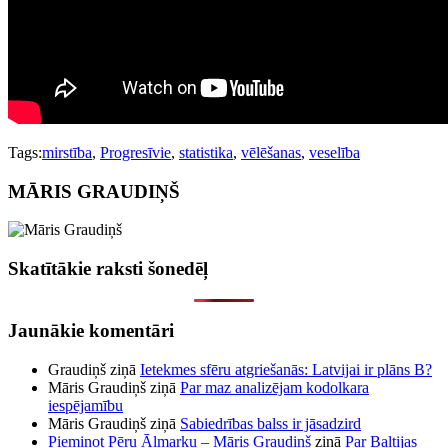
Tags:
mirstība
,
Progresīvie
,
statistika
,
vēlēšanas
,
veselība
MĀRIS GRAUDIŅŠ
Skatītākie raksti šonedēļ
Jaunākie komentāri
Graudiņš
ziņā
Ietekmes sfēru atgriešanās: Latvijai ir plāns B?
Māris Graudiņš
ziņā
Par maz analizējam kodolkara
iespējamību
Māris Graudiņš
ziņā
Sabiedrības balss ir jāsadzird
Pieminot Pēru Ālmarku – Māris Graudiņš
ziņā
Par Baltijas