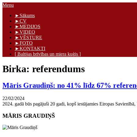
Skip
Menu
to
Māris Graudiņš
►Sākums
content
►CV
►MEDIJOS
►VIDEO
►VĒSTURE
►FOTO
►KONTAKTI
[ Baltijas brīvības un miera kuģis ]
Birka:
referendums
Māris Graudiņš: no 41% līdz 67% refere
22/02/2024
2024. gadā būs pagājuši 20 gadi, kopš iestājamies Eiropas Savienībā, 
MĀRIS GRAUDIŅŠ