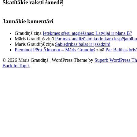
Skatītākie raksti šonedēļ
Jaunākie komentāri
Graudiņš
ziņā
Ietekmes sfēru atgriešanās: Latvijai ir plāns B?
Māris Graudiņš
ziņā
Par maz analizējam kodolkara iespējamību
Māris Graudiņš
ziņā
Sabiedrības balss ir jāsadzird
Pieminot Pēru Ālmarku – Māris Graudiņš
ziņā
Par Baltijas brī
© 2026 Māris Graudiņš
| WordPress Theme by
Superb WordPress T
Back to Top ↑