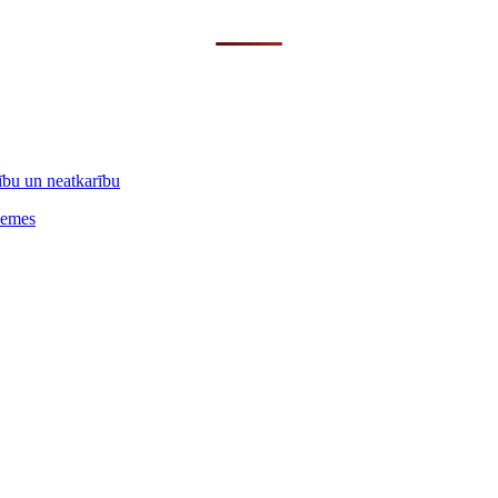
vību un neatkarību
hemes