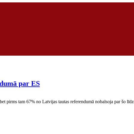
ndumā par ES
bet pirms tam 67% no Latvijas tautas referendumā nobalsoja par šo līdz