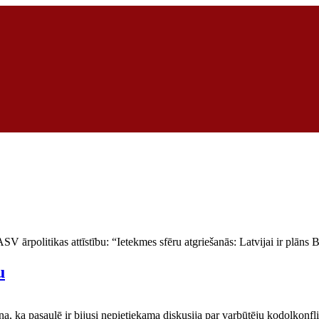
V ārpolitikas attīstību: “Ietekmes sfēru atgriešanās: Latvijai ir plāns 
u
na, ka pasaulē ir bijusi nepietiekama diskusija par varbūtēju kodolkon