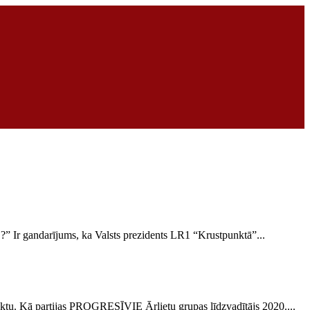
B?” Ir gandarījums, ka Valsts prezidents LR1 “Krustpunktā”...
fliktu. Kā partijas PROGRESĪVIE Ārlietu grupas līdzvadītājs 2020....