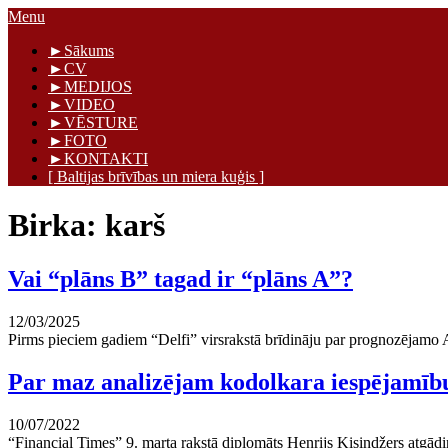
Skip
Menu
to
Māris Graudiņš
►Sākums
content
►CV
►MEDIJOS
►VIDEO
►VĒSTURE
►FOTO
►KONTAKTI
[ Baltijas brīvības un miera kuģis ]
Birka:
karš
Vai “plāns B” tagad ir “plāns A”?
12/03/2025
Pirms pieciem gadiem “Delfi” virsrakstā brīdināju par prognozējamo AS
Par maz analizējam kodolkara iespējamīb
10/07/2022
“Financial Times” 9. marta rakstā diplomāts Henrijs Kisindžers atgādi