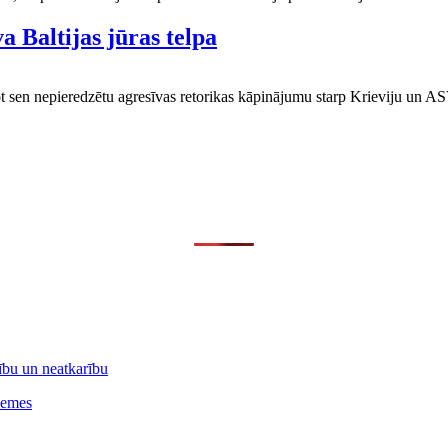
 Baltijas jūras telpa
jot sen nepieredzētu agresīvas retorikas kāpinājumu starp Krieviju un ASV
vību un neatkarību
hemes