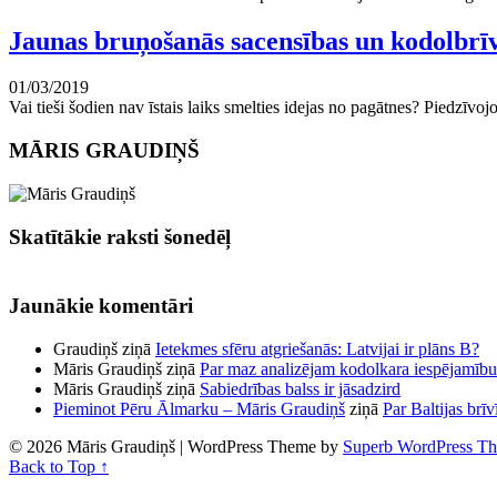
Jaunas bruņošanās sacensības un kodolbrīva
01/03/2019
Vai tieši šodien nav īstais laiks smelties idejas no pagātnes? Piedzīvo
MĀRIS GRAUDIŅŠ
Skatītākie raksti šonedēļ
Jaunākie komentāri
Graudiņš
ziņā
Ietekmes sfēru atgriešanās: Latvijai ir plāns B?
Māris Graudiņš
ziņā
Par maz analizējam kodolkara iespējamību
Māris Graudiņš
ziņā
Sabiedrības balss ir jāsadzird
Pieminot Pēru Ālmarku – Māris Graudiņš
ziņā
Par Baltijas brī
© 2026 Māris Graudiņš
| WordPress Theme by
Superb WordPress T
Back to Top ↑