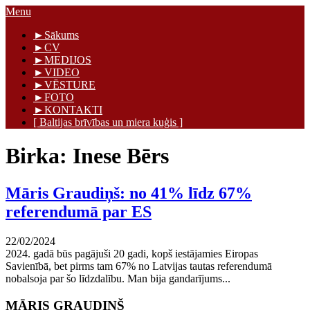
Skip
Menu
to
Māris Graudiņš
►Sākums
content
►CV
►MEDIJOS
►VIDEO
►VĒSTURE
►FOTO
►KONTAKTI
[ Baltijas brīvības un miera kuģis ]
Birka:
Inese Bērs
Māris Graudiņš: no 41% līdz 67%
referendumā par ES
22/02/2024
2024. gadā būs pagājuši 20 gadi, kopš iestājamies Eiropas
Savienībā, bet pirms tam 67% no Latvijas tautas referendumā
nobalsoja par šo līdzdalību. Man bija gandarījums...
MĀRIS GRAUDIŅŠ