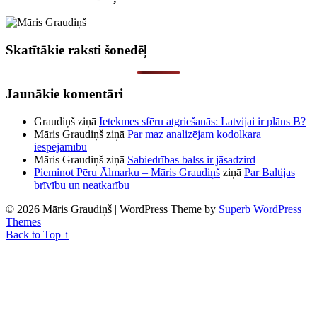
Skatītākie raksti šonedēļ
Jaunākie komentāri
Graudiņš
ziņā
Ietekmes sfēru atgriešanās: Latvijai ir plāns B?
Māris Graudiņš
ziņā
Par maz analizējam kodolkara
iespējamību
Māris Graudiņš
ziņā
Sabiedrības balss ir jāsadzird
Pieminot Pēru Ālmarku – Māris Graudiņš
ziņā
Par Baltijas
brīvību un neatkarību
© 2026 Māris Graudiņš
| WordPress Theme by
Superb WordPress
Themes
Back to Top ↑