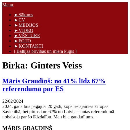
Skip
Menu
to
Māris Graudiņš
►Sākums
content
►CV
►MEDIJOS
►VIDEO
►VĒSTURE
►FOTO
►KONTAKTI
[ Baltijas brīvības un miera kuģis ]
Birka:
Ginters Veiss
Māris Graudiņš: no 41% līdz 67%
referendumā par ES
22/02/2024
2024. gadā būs pagājuši 20 gadi, kopš iestājamies Eiropas
Savienībā, bet pirms tam 67% no Latvijas tautas referendumā
nobalsoja par šo līdzdalību. Man bija gandarījums...
MĀRIS GRAUDIŅŠ