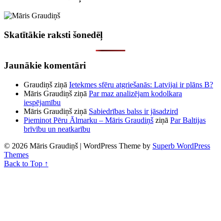
Skatītākie raksti šonedēļ
Jaunākie komentāri
Graudiņš
ziņā
Ietekmes sfēru atgriešanās: Latvijai ir plāns B?
Māris Graudiņš
ziņā
Par maz analizējam kodolkara
iespējamību
Māris Graudiņš
ziņā
Sabiedrības balss ir jāsadzird
Pieminot Pēru Ālmarku – Māris Graudiņš
ziņā
Par Baltijas
brīvību un neatkarību
© 2026 Māris Graudiņš
| WordPress Theme by
Superb WordPress
Themes
Back to Top ↑