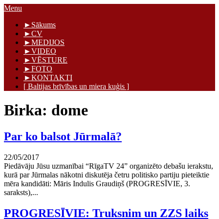
Skip
Menu
to
Māris Graudiņš
►Sākums
content
►CV
►MEDIJOS
►VIDEO
►VĒSTURE
►FOTO
►KONTAKTI
[ Baltijas brīvības un miera kuģis ]
Birka:
dome
Par ko balsot Jūrmalā?
22/05/2017
Piedāvāju Jūsu uzmanībai “RīgaTV 24” organizēto debašu ierakstu,
kurā par Jūrmalas nākotni diskutēja četru politisko partiju pieteiktie
mēra kandidāti: Māris Indulis Graudiņš (PROGRESĪVIE, 3.
saraksts),...
PROGRESĪVIE: Truksnim un ZZS laiks