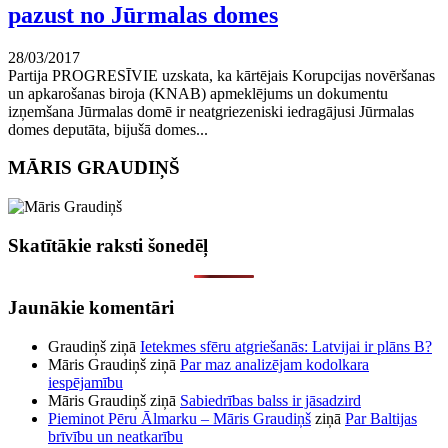
pazust no Jūrmalas domes
28/03/2017
Partija PROGRESĪVIE uzskata, ka kārtējais Korupcijas novēršanas
un apkarošanas biroja (KNAB) apmeklējums un dokumentu
izņemšana Jūrmalas domē ir neatgriezeniski iedragājusi Jūrmalas
domes deputāta, bijušā domes...
MĀRIS GRAUDIŅŠ
Skatītākie raksti šonedēļ
Jaunākie komentāri
Graudiņš
ziņā
Ietekmes sfēru atgriešanās: Latvijai ir plāns B?
Māris Graudiņš
ziņā
Par maz analizējam kodolkara
iespējamību
Māris Graudiņš
ziņā
Sabiedrības balss ir jāsadzird
Pieminot Pēru Ālmarku – Māris Graudiņš
ziņā
Par Baltijas
brīvību un neatkarību