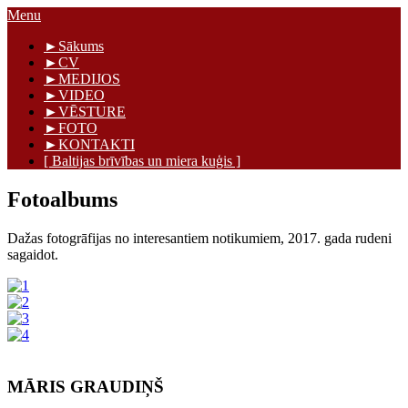
Skip
Menu
to
Māris Graudiņš
►Sākums
content
►CV
►MEDIJOS
►VIDEO
►VĒSTURE
►FOTO
►KONTAKTI
[ Baltijas brīvības un miera kuģis ]
Fotoalbums
Dažas fotogrāfijas no interesantiem notikumiem, 2017. gada rudeni
sagaidot.
MĀRIS GRAUDIŅŠ