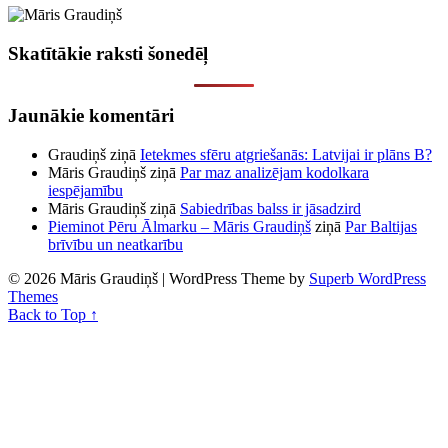
Skatītākie raksti šonedēļ
Jaunākie komentāri
Graudiņš
ziņā
Ietekmes sfēru atgriešanās: Latvijai ir plāns B?
Māris Graudiņš
ziņā
Par maz analizējam kodolkara
iespējamību
Māris Graudiņš
ziņā
Sabiedrības balss ir jāsadzird
Pieminot Pēru Ālmarku – Māris Graudiņš
ziņā
Par Baltijas
brīvību un neatkarību
© 2026 Māris Graudiņš
| WordPress Theme by
Superb WordPress
Themes
Back to Top ↑