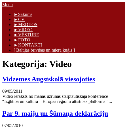
Skip
Menu
to
Māris Graudiņš
►Sākums
content
►CV
►MEDIJOS
►VIDEO
►VĒSTURE
►FOTO
►KONTAKTI
[ Baltijas brīvības un miera kuģis ]
Kategorija:
Video
Vidzemes Augstskolā viesojoties
09/05/2011
Video ieraksts no manas uzrunas starptautiskajā konferencē
“Izglītība un kultūra – Eiropas reģionu attīstības platforma”....
Par 9. maiju un Šūmaņa deklarāciju
07/05/2010