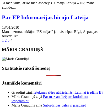
Ja man jautā, ar ko man asociējas 9. maijs Latvijā – lūk, mana
atbilde:...
Par EP Informācijas biroju Latvijā
13/01/2010
Mana uzruna, atklājot “ES mājas” jaunās telpas Rīgā, Aspazijas
bulvārī 28:...
Ziņu
1
2
3
4
numerācija
MĀRIS GRAUDIŅŠ
pēc
lappusēm
Skatītākie raksti šonedēļ
Jaunākie komentāri
Graudiņš
ziņā
Ietekmes sfēru atgriešanās: Latvijai ir plāns B?
Māris Graudiņš
ziņā
Par maz analizējam kodolkara
iespējamību
Māris Graudiņš
ziņā
Sabiedrības balss ir jāsadzird