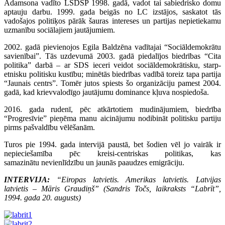
Ādamsona vadīto LSDSP 1998. gadā, vadot tai sabiedrisko domu
aptauju darbu. 1999. gada beigās no LC izstājos, saskatot tās
vadošajos politiķos pārāk šauras intereses un partijas nepietiekamu
uzmanību sociālajiem jautājumiem.
2002. gadā pievienojos Egila Baldzēna vadītajai “Sociāldemokrātu
savienībai”. Tās uzdevumā 2003. gadā piedalījos biedrības “Cita
politika” darbā – ar SDS ieceri veidot sociāldemokrātisku, starp-
etnisku politisku kustību; minētās biedrības vadībā toreiz tapa partija
“Jaunais centrs”. Tomēr jutos spiests šo organizāciju pamest 2004.
gadā, kad krievvalodīgo jautājumu dominance kļuva nospiedoša.
2016. gada rudenī, pēc atkārtotiem mudinājumiem, biedrība
“Progresīvie” pieņēma manu aicinājumu nodibināt politisku partiju
pirms pašvaldību vēlēšanām.
Turos pie 1994. gada intervijā paustā, bet šodien vēl jo vairāk ir
nepieciešamība pēc kreisi-centriskas politikas, kas
samazinātu nevienlīdzību un jaunās paaudzes emigrāciju.
INTERVIJA:
“Eiropas latvietis. Amerikas latvietis. Latvijas
latvietis – Māris Graudiņš” (Sandris Točs, laikraksts “Labrīt”,
1994. gada 20. augusts)