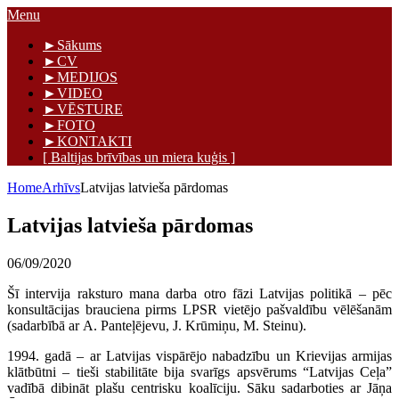
Skip
Menu
to
Māris Graudiņš
►Sākums
content
►CV
►MEDIJOS
►VIDEO
►VĒSTURE
►FOTO
►KONTAKTI
[ Baltijas brīvības un miera kuģis ]
Home
Arhīvs
Latvijas latvieša pārdomas
Latvijas latvieša pārdomas
06/09/2020
Šī intervija raksturo mana darba otro fāzi Latvijas politikā – pēc
konsultācijas brauciena pirms LPSR vietējo pašvaldību vēlēšanām
(sadarbībā ar A. Panteļējevu, J. Krūmiņu, M. Steinu).
1994. gadā – ar Latvijas vispārējo nabadzību un Krievijas armijas
klātbūtni – tieši stabilitāte bija svarīgs apsvērums “Latvijas Ceļa”
vadībā dibināt plašu centrisku koalīciju. Sāku sadarboties ar Jāņa