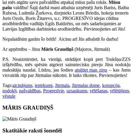
lai mēs atgūtu savu pašvaldību atpakaļ mūsu pašu rokās.
Mūsu
pašu
valdību! Šajā darbā mani atbalsta uzņēmēji Juris Bariss, Baiba
Rubesa, Ludmila Žurkova, dzejnieks Leons Briedis, hokeja treneris
Juris Ozols, Boris Žitarevs, u.c. PROGRESĪVO idejas cildina
arodbbiedrību vadītājs Egils Baldzēns, un mēs sadarbojamies ar
Latvijas Izglītības darbinieku arodbiedrību. Pievienojieties arī Jūs!
Nepalaidīsim garām šo brīdi! Aicinu arī Jūs atbalstīt šo darbu!
Ar apņēmību – Jūsu
Māris Graudiņš
(Majoros, Jūrmalā)
P.S. Neaizmirstiet, ka vienīgi, strādājot kopā pret Trukšņa/ZZS
izšķērdību, mēs spēsim atgriezt saimniecisku pieeju Jūsu nodokļu
maksātāju naudai. Lūdzu, jau šodien
atsūtiet man ziņu
– kas Jums
visvairāk rūp par Jūrmalas nākotni. Ir laiks rīkoties. Pievienojieties!
Tags:
aicinājums
,
iepirkumi
,
Jūrmala
,
Jūrmalas dome
,
korupcija
,
nodokļi
,
pašvaldības
,
Progresīvie
,
uzsaukums
,
vēlēšanas
,
vēlētājiem
,
vēstule
MĀRIS GRAUDIŅŠ
Skatītākie raksti šonedēļ