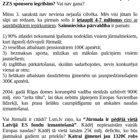
ZZS sponsoru iegribām?
Vai nav gana?
Mūsu 3. sarakstā nav neviena nejauša cilvēka. Mēs visi jūtam šo
sāpi un redzam, ka pirmais solis ir
ietaupīt 4-7 miljonus
eiro ar
saprātīgākiem iepirkumiem
.
Saimnieciska pārvaldība
ir pamats:
1) 90% atlaidei nekustamā īpašuma nodoklim visiem jūrmalniekiem,
kuri ilgstoši dzīvojuši Jūrmalā;
2) veselības atbalstam pensionāriem 100€ apmērā;
3) bezmaksas sporta, mūzikas un mākslas pulciņiem visiem
jauniešiem;
4) izglītības pārkārtošanai, skolām sadarbojoties, nevis konkurējot
vienai ar otru;
5) lielākam atbalstam daudzbērnu ģimenēm un jaunpiedzimušajiem
300€ apmērā.
2004. gadā Rīgas domes korumpētā vadība steidzās uzbūvēt 900€
milj. eiro “zelta tiltu”, lai tikai nebūtu jāpieņem Eiropas Savienības
līdzekļi, kas prasa lielāku caurspīdīgumu un atskaites naudas
izmantošanai.
Vai Jūrmalā ir citādi? Lsm.lv ziņo, ka
“Jūrmala ir
pēdējā vietā
Latvijā ES fondu izmantošanā”
. Kādēļ nepiesaistām vairāk
Eiropas naudas? Kādēļ tā vietā taisām 25€ milj. deficītu, ko būs
jāatmaksā gadiem uz priekšu?
Katrai ģimenei jau 1320€ robs