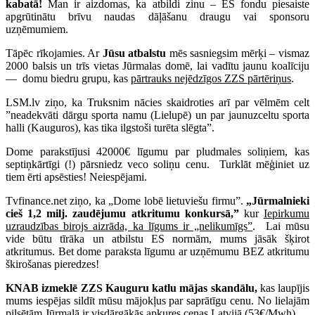
kabatā!
Man ir aizdomas, ka atbildi zinu – ES fondu piesaiste
apgrūtinātu brīvu naudas dāļāšanu draugu vai sponsoru
uzņēmumiem.
Tāpēc rīkojamies. Ar
Jūsu atbalstu
mēs sasniegsim mērķi – vismaz
2000 balsis un trīs vietas Jūrmalas domē, lai vadītu jaunu koalīciju
— domu biedru grupu, kas
pārtrauks nejēdzīgos ZZS pārtēriņus
.
LSM.lv ziņo, ka Truksnim nācies skaidroties arī par vēlmēm celt
”neadekvāti dārgu sporta namu (Lielupē) un par jaunuzceltu sporta
halli (Kauguros), kas tika ilgstoši turēta slēgta”.
Dome parakstījusi 42000€ līgumu par pludmales soliņiem, kas
septiņkārtīgi (!) pārsniedz veco soliņu cenu. Turklāt mēģiniet uz
tiem ērti apsēsties! Neiespējami.
Tvfinance.net ziņo, ka „Dome lobē lietuviešu firmu”.
„Jūrmalnieki
cieš 1,2 milj. zaudējumu atkritumu konkursā,”
kur
Iepirkumu
uzraudzības birojs aizrāda, ka līgums ir „nelikumīgs”
. Lai mūsu
vide būtu tīrāka un atbilstu ES normām, mums jāsāk šķirot
atkritumus. Bet dome paraksta līgumu ar uzņēmumu BEZ atkritumu
škirošanas pieredzes!
KNAB izmeklē ZZS Kauguru katlu mājas skandālu,
kas laupījis
mums iespējas sildīt mūsu mājokļus par saprātīgu cenu. No lielajām
pilsētām Jūrmalā ir
visdārgākās apkures cenas
Latvijā (53€/Mwh).