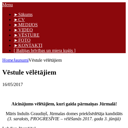
Skip
Menu
to
Māris Graudiņš
►Sākums
content
►CV
►MEDIJOS
►VIDEO
►VĒSTURE
►FOTO
►KONTAKTI
[ Baltijas brīvības un miera kuģis ]
Home
Jaunumi
Vēstule vēlētājiem
Vēstule vēlētājiem
16/05/2017
Aicinājums vēlētājiem, kuri gaida pārmaiņas Jūrmalā!
Māris Indulis Graudiņš, Jūrmalas domes priekšsēdētāja kandidāts
(3. saraksts, PROGRESĪVIE – vēlēšanās 2017. gada 3. jūnijā)