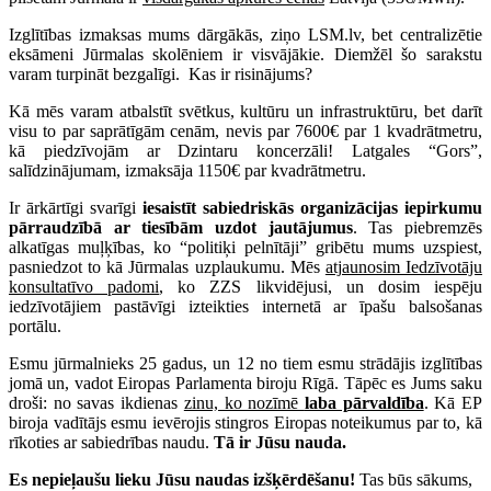
Izglītības izmaksas mums dārgākās, ziņo LSM.lv, bet centralizētie
eksāmeni Jūrmalas skolēniem ir visvājākie. Diemžēl šo sarakstu
varam turpināt bezgalīgi. Kas ir risinājums?
Kā mēs varam atbalstīt svētkus, kultūru un infrastruktūru, bet darīt
visu to par saprātīgām cenām, nevis par 7600€ par 1 kvadrātmetru,
kā piedzīvojām ar Dzintaru koncerzāli! Latgales “Gors”,
salīdzinājumam, izmaksāja 1150€ par kvadrātmetru.
Ir ārkārtīgi svarīgi
iesaistīt sabiedriskās organizācijas iepirkumu
pārraudzībā ar tiesībām uzdot jautājumus
. Tas piebremzēs
alkatīgas muļķības, ko “politiķi pelnītāji” gribētu mums uzspiest,
pasniedzot to kā Jūrmalas uzplaukumu. Mēs
atjaunosim Iedzīvotāju
konsultatīvo padomi
, ko ZZS likvidējusi, un dosim iespēju
iedzīvotājiem pastāvīgi izteikties internetā ar īpašu balsošanas
portālu.
Esmu jūrmalnieks 25 gadus, un 12 no tiem esmu strādājis izglītības
jomā un, vadot Eiropas Parlamenta biroju Rīgā. Tāpēc es Jums saku
droši: no savas ikdienas
zinu, ko nozīmē
laba pārvaldība
. Kā EP
biroja vadītājs esmu ievērojis stingros Eiropas noteikumus par to, kā
rīkoties ar sabiedrības naudu.
Tā ir Jūsu nauda.
Es nepieļaušu lieku Jūsu naudas izšķērdēšanu!
Tas būs sākums,