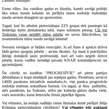
Labdien Jūsmājās!
Esmu vīlies. Jau vairākus gadus es klusēju, kamēr savtīgi politiķi
lika rokas manās kabatās un piešķīra manu nodokļu maksātāju
naudu saviem draugiem un sponsoriem.
Tagad, kad šis atbalsts pietuvinātajai ZZS grupai tiek pasniegts kā
lietderīgs darbs jūrmalnieku labā, mans sašutums pieaug.
Cik ļoti
Truksnim vajag nemīlēt mūsu pilsētu
un savus līdzcilvēkus, lai
izsaimniekotu mūsu naudu savtīgā labumā!
Neesmu vienīgais ar šādām emocijām. Ja arī Jums ir apnicis dzīvot
šādā greizo spoguļu pilsētā – aicinu rīkoties. Ap mani ir pulcējušies
līdzīgi domājoši jauni profesionāļi, kuri arī vairs negrib dzīvot
pilsētā, kuras vadību nemitīgi pavada KNAB kriminālprocesi un
apcietinājumi.
Šie cilvēki no kustības “PROGRESĪVIE” arī pirms partijas
dibināšanas ir kopā strādājuši jau septiņus gadus. Piemēram, savācot
14000 parakstus iniciatīvās manabalss.lv, viņi panāca progresīvās
nodokļu sistēmas izskatīšanu Saeimā. Un tagad, ar Jūsu palīdzību,
mēs panāksim, ka Truksnis, sēžot pie kokteiļa glāzes darba vietā,
vairs nenoteiks, kurai lietuviešu firmai jāpiešķir līgums.
Vai vēlamies, lai nodaļu vadītāju vietas Jūrmalas domē piešķirt Jūlija
Krūmiņa pietuvinātajiem cilvēkiem?
Vai vēlamies būt pakļauti