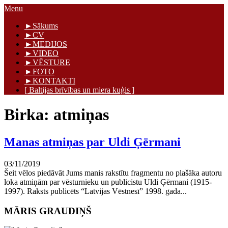
Skip
Menu
to
Māris Graudiņš
►Sākums
content
►CV
►MEDIJOS
►VIDEO
►VĒSTURE
►FOTO
►KONTAKTI
[ Baltijas brīvības un miera kuģis ]
Birka:
atmiņas
Manas atmiņas par Uldi Ģērmani
03/11/2019
Šeit vēlos piedāvāt Jums manis rakstītu fragmentu no plašāka autoru
loka atmiņām par vēsturnieku un publicistu Uldi Ģērmani (1915-
1997). Raksts publicēts “Latvijas Vēstnesī” 1998. gada...
MĀRIS GRAUDIŅŠ