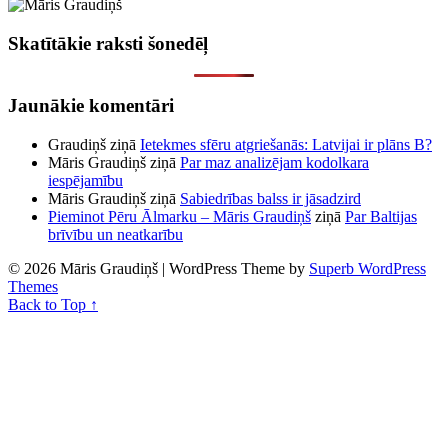
Skatītākie raksti šonedēļ
Jaunākie komentāri
Graudiņš
ziņā
Ietekmes sfēru atgriešanās: Latvijai ir plāns B?
Māris Graudiņš
ziņā
Par maz analizējam kodolkara
iespējamību
Māris Graudiņš
ziņā
Sabiedrības balss ir jāsadzird
Pieminot Pēru Ālmarku – Māris Graudiņš
ziņā
Par Baltijas
brīvību un neatkarību
© 2026 Māris Graudiņš
| WordPress Theme by
Superb WordPress
Themes
Back to Top ↑