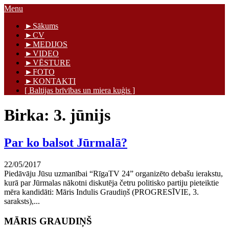
Skip
Menu
to
Māris Graudiņš
►Sākums
content
►CV
►MEDIJOS
►VIDEO
►VĒSTURE
►FOTO
►KONTAKTI
[ Baltijas brīvības un miera kuģis ]
Birka:
3. jūnijs
Par ko balsot Jūrmalā?
22/05/2017
Piedāvāju Jūsu uzmanībai “RīgaTV 24” organizēto debašu ierakstu,
kurā par Jūrmalas nākotni diskutēja četru politisko partiju pieteiktie
mēra kandidāti: Māris Indulis Graudiņš (PROGRESĪVIE, 3.
saraksts),...
MĀRIS GRAUDIŅŠ