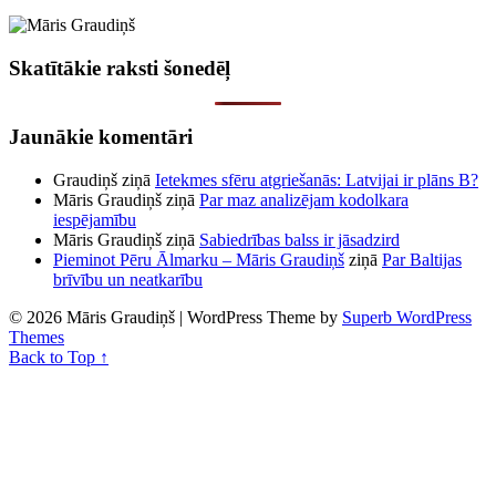
Skatītākie raksti šonedēļ
Jaunākie komentāri
Graudiņš
ziņā
Ietekmes sfēru atgriešanās: Latvijai ir plāns B?
Māris Graudiņš
ziņā
Par maz analizējam kodolkara
iespējamību
Māris Graudiņš
ziņā
Sabiedrības balss ir jāsadzird
Pieminot Pēru Ālmarku – Māris Graudiņš
ziņā
Par Baltijas
brīvību un neatkarību
© 2026 Māris Graudiņš
| WordPress Theme by
Superb WordPress
Themes
Back to Top ↑