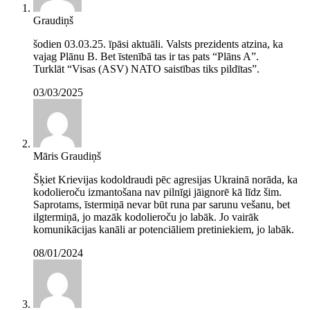
Graudiņš
šodien 03.03.25. īpāsi aktuāli. Valsts prezidents atzina, ka
vajag Plānu B. Bet īstenībā tas ir tas pats “Plāns A”.
Turklāt “Visas (ASV) NATO saistības tiks pildītas”.
03/03/2025
Māris Graudiņš
Šķiet Krievijas kodoldraudi pēc agresijas Ukrainā norāda, ka
kodolieroču izmantošana nav pilnīgi jāignorē kā līdz šim.
Saprotams, īstermiņā nevar būt runa par sarunu vešanu, bet
ilgtermiņā, jo mazāk kodolieroču jo labāk. Jo vairāk
komunikācijas kanāli ar potenciāliem pretiniekiem, jo labāk.
08/01/2024