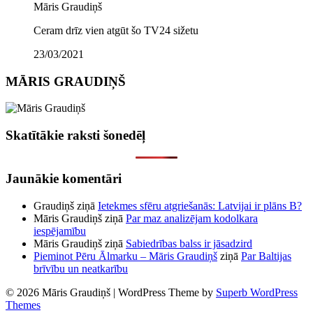
Māris Graudiņš
Ceram drīz vien atgūt šo TV24 sižetu
23/03/2021
MĀRIS GRAUDIŅŠ
Skatītākie raksti šonedēļ
Jaunākie komentāri
Graudiņš
ziņā
Ietekmes sfēru atgriešanās: Latvijai ir plāns B?
Māris Graudiņš
ziņā
Par maz analizējam kodolkara
iespējamību
Māris Graudiņš
ziņā
Sabiedrības balss ir jāsadzird
Pieminot Pēru Ālmarku – Māris Graudiņš
ziņā
Par Baltijas
brīvību un neatkarību
© 2026 Māris Graudiņš
| WordPress Theme by
Superb WordPress
Themes